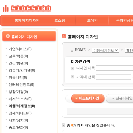
홈페이지디자인
호스팅
도메인
온라인상
홈페이지 디자인
홈페이지 디자인
기업/서비스(0)
HOME
>
>
교육/학문(0)
건강/병원(0)
디자인 제목
컴퓨터/인터넷(0)
가격대 선택
커뮤니티(0)
엔터테인먼트(0)
생활/가정(0)
레저/스포츠(0)
여행/세계정보(0)
경제/재테크(0)
사회/정치(0)
총
0
개의 디자인을 찾았습니다.
종교/문화(0)