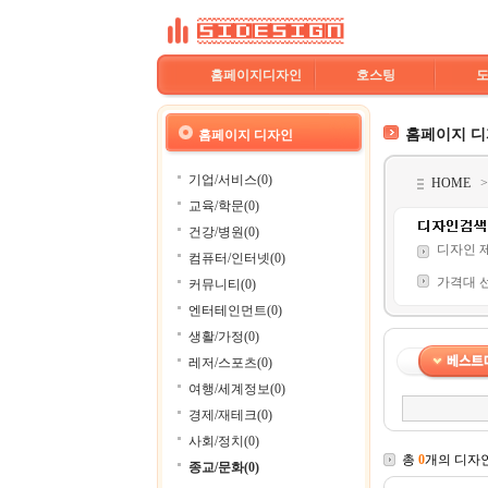
홈페이지디자인
호스팅
홈페이지 
홈페이지 디자인
기업/서비스(0)
HOME
교육/학문(0)
건강/병원(0)
디자인 
컴퓨터/인터넷(0)
가격대 
커뮤니티(0)
엔터테인먼트(0)
생활/가정(0)
레저/스포츠(0)
여행/세계정보(0)
경제/재테크(0)
사회/정치(0)
총
0
개의 디자
종교/문화(0)