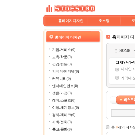
홈페이지디자인
호스팅
홈페이지 
홈페이지 디자인
기업/서비스(0)
HOME
교육/학문(0)
건강/병원(0)
디자인 
컴퓨터/인터넷(0)
가격대 
커뮤니티(0)
엔터테인먼트(0)
생활/가정(0)
레저/스포츠(0)
여행/세계정보(0)
경제/재테크(0)
사회/정치(0)
총
0
개의 디자
종교/문화(0)