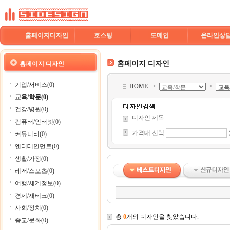
홈페이지디자인
호스팅
도메인
온라인상
홈페이지 디자인
홈페이지 디자인
기업/서비스(0)
HOME
>
>
교육/학문(0)
건강/병원(0)
디자인 제목
컴퓨터/인터넷(0)
가격대 선택
커뮤니티(0)
엔터테인먼트(0)
생활/가정(0)
레저/스포츠(0)
여행/세계정보(0)
경제/재테크(0)
사회/정치(0)
총
0
개의 디자인을 찾았습니다.
종교/문화(0)