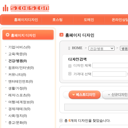
홈페이지디자인
호스팅
도메인
온라인상
홈페이지 디자인
홈페이지 디자인
기업/서비스(0)
HOME
>
>
교육/학문(0)
건강/병원(0)
디자인 제목
컴퓨터/인터넷(0)
가격대 선택
커뮤니티(0)
엔터테인먼트(0)
생활/가정(0)
레저/스포츠(0)
여행/세계정보(0)
경제/재테크(0)
사회/정치(0)
총
0
개의 디자인을 찾았습니다.
종교/문화(0)