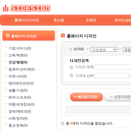
홈페이지디자인
호스팅
도메인
온라인상
홈페이지 디자인
홈페이지 디자인
기업/서비스(0)
HOME
>
>
교육/학문(0)
건강/병원(0)
디자인 제목
컴퓨터/인터넷(0)
가격대 선택
커뮤니티(0)
엔터테인먼트(0)
생활/가정(0)
레저/스포츠(0)
여행/세계정보(0)
경제/재테크(0)
사회/정치(0)
총
0
개의 디자인을 찾았습니다.
종교/문화(0)