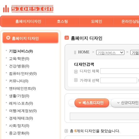
홈페이지디자인
호스팅
도메인
온라인상
홈페이지 디자인
홈페이지 디자인
기업/서비스(0)
HOME
>
>
교육/학문(0)
건강/병원(0)
디자인 제목
컴퓨터/인터넷(0)
가격대 선택
커뮤니티(0)
엔터테인먼트(0)
생활/가정(0)
레저/스포츠(0)
여행/세계정보(0)
경제/재테크(0)
사회/정치(0)
총
0
개의 디자인을 찾았습니다.
종교/문화(0)