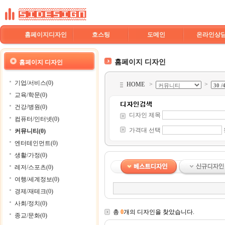
홈페이지디자인
호스팅
도메인
온라인상
홈페이지 디자인
홈페이지 디자인
기업/서비스(0)
HOME
>
>
교육/학문(0)
건강/병원(0)
디자인 제목
컴퓨터/인터넷(0)
가격대 선택
커뮤니티(0)
엔터테인먼트(0)
생활/가정(0)
레저/스포츠(0)
여행/세계정보(0)
경제/재테크(0)
사회/정치(0)
총
0
개의 디자인을 찾았습니다.
종교/문화(0)