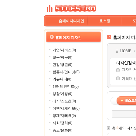
홈페이지디자인
호스팅
홈페이지 
홈페이지 디자인
기업/서비스(0)
HOME
교육/학문(0)
건강/병원(0)
디자인 
컴퓨터/인터넷(0)
가격대 
커뮤니티(0)
엔터테인먼트(0)
생활/가정(0)
레저/스포츠(0)
여행/세계정보(0)
경제/재테크(0)
사회/정치(0)
총
0
개의 디자
종교/문화(0)