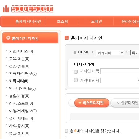
홈페이지디자인
호스팅
도메인
온라인상
홈페이지 디자인
홈페이지 디자인
기업/서비스(0)
HOME
>
>
교육/학문(0)
건강/병원(0)
디자인 제목
컴퓨터/인터넷(0)
가격대 선택
커뮤니티(0)
엔터테인먼트(0)
생활/가정(0)
레저/스포츠(0)
여행/세계정보(0)
경제/재테크(0)
사회/정치(0)
총
0
개의 디자인을 찾았습니다.
종교/문화(0)