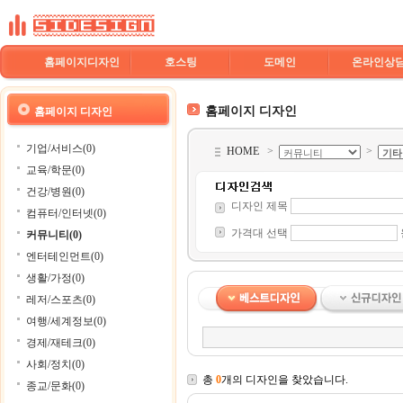
홈페이지디자인
호스팅
도메인
온라인상
홈페이지 디자인
홈페이지 디자인
기업/서비스(0)
HOME
>
>
교육/학문(0)
건강/병원(0)
디자인 제목
컴퓨터/인터넷(0)
가격대 선택
커뮤니티(0)
엔터테인먼트(0)
생활/가정(0)
레저/스포츠(0)
여행/세계정보(0)
경제/재테크(0)
사회/정치(0)
총
0
개의 디자인을 찾았습니다.
종교/문화(0)