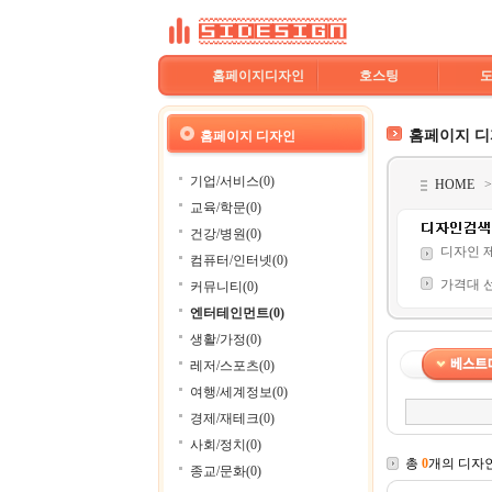
홈페이지디자인
호스팅
홈페이지 
홈페이지 디자인
기업/서비스(0)
HOME
교육/학문(0)
건강/병원(0)
디자인 
컴퓨터/인터넷(0)
가격대 
커뮤니티(0)
엔터테인먼트(0)
생활/가정(0)
레저/스포츠(0)
여행/세계정보(0)
경제/재테크(0)
사회/정치(0)
총
0
개의 디자
종교/문화(0)