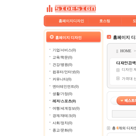
홈페이지디자인
호스팅
홈페이지 
홈페이지 디자인
기업/서비스(0)
HOME
교육/학문(0)
건강/병원(0)
디자인 
컴퓨터/인터넷(0)
가격대 
커뮤니티(0)
엔터테인먼트(0)
생활/가정(0)
레저/스포츠(0)
여행/세계정보(0)
경제/재테크(0)
사회/정치(0)
총
0
개의 디자
종교/문화(0)