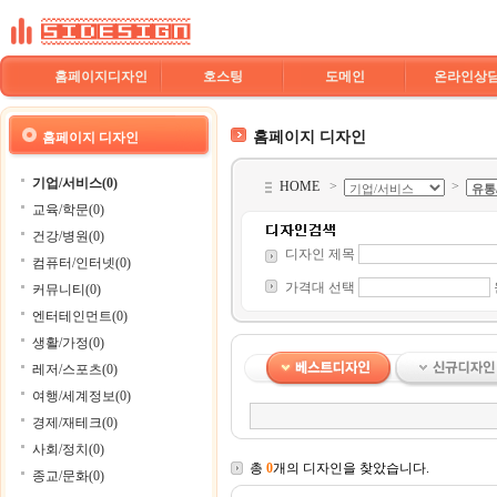
홈페이지디자인
호스팅
도메인
온라인상
홈페이지 디자인
홈페이지 디자인
기업/서비스(0)
HOME
>
>
교육/학문(0)
건강/병원(0)
디자인 제목
컴퓨터/인터넷(0)
가격대 선택
커뮤니티(0)
엔터테인먼트(0)
생활/가정(0)
레저/스포츠(0)
여행/세계정보(0)
경제/재테크(0)
사회/정치(0)
총
0
개의 디자인을 찾았습니다.
종교/문화(0)