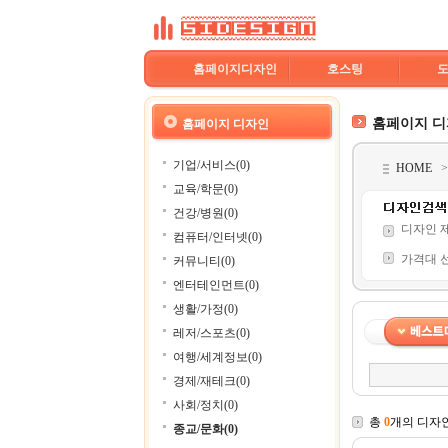
홈페이지디자인
호스팅
홈페이지 
홈페이지 디자인
기업/서비스(0)
HOME
교육/학문(0)
건강/병원(0)
디자인 
컴퓨터/인터넷(0)
가격대 
커뮤니티(0)
엔터테인먼트(0)
생활/가정(0)
레저/스포츠(0)
여행/세계정보(0)
경제/재테크(0)
사회/정치(0)
총
0
개의 디자
종교/문화(0)