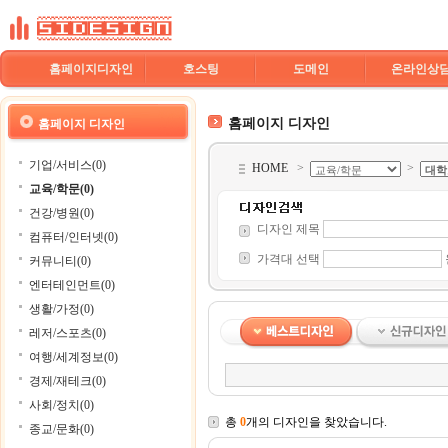
홈페이지디자인
호스팅
도메인
온라인상
홈페이지 디자인
홈페이지 디자인
기업/서비스(0)
HOME
>
>
교육/학문(0)
건강/병원(0)
디자인 제목
컴퓨터/인터넷(0)
가격대 선택
커뮤니티(0)
엔터테인먼트(0)
생활/가정(0)
레저/스포츠(0)
여행/세계정보(0)
경제/재테크(0)
사회/정치(0)
총
0
개의 디자인을 찾았습니다.
종교/문화(0)